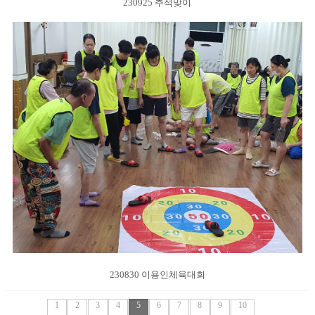
230925 추석맞이
230830 이용인체육대회
1
2
3
4
5
6
7
8
9
10