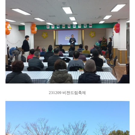
231209 비젼드림축제