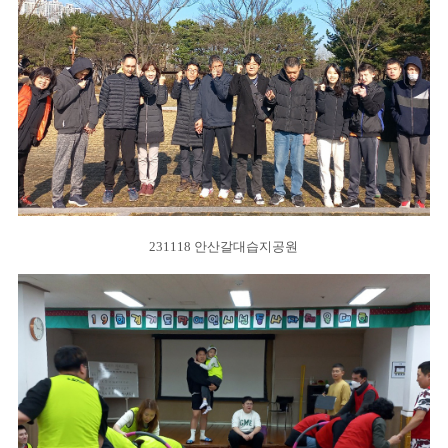
231118 안산갈대습지공원