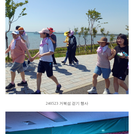
240523 거북섬 걷기 행사