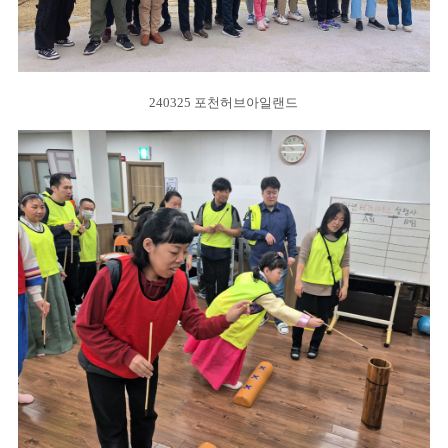
240325 포천허브아일랜드