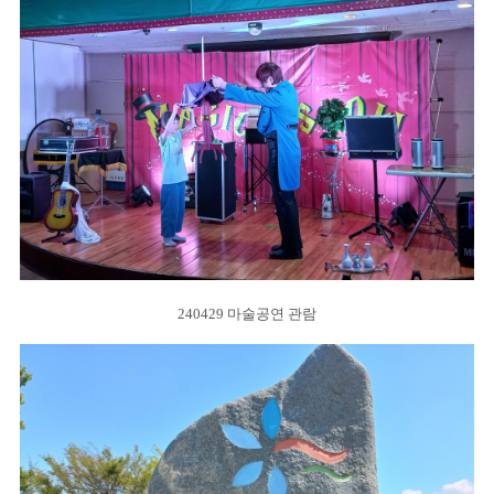
240429 마술공연 관람