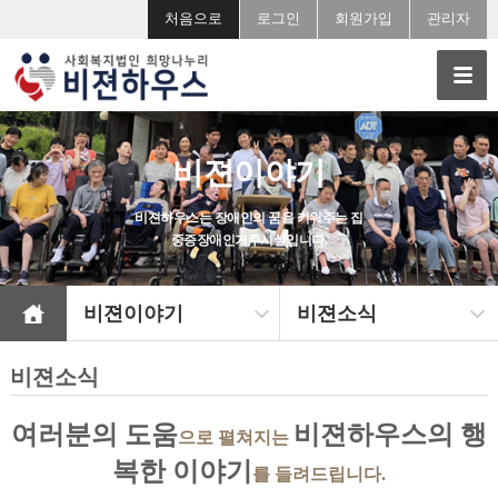
처음으로
로그인
회원가입
관리자
비젼이야기
비젼하우스는 장애인의 꿈을 키워주는 집
중증장애인거주시설입니다.
비젼이야기
비젼소식
비젼소식
여러분의 도움
비젼하우스의 행
으로 펼쳐지는
복한 이야기
를 들려드립니다.