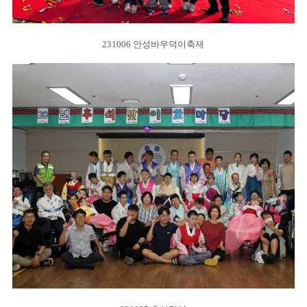
231006 안성바우덕이축제