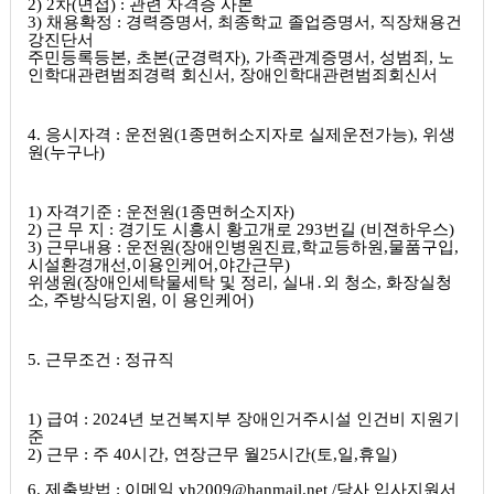
2) 2
차
(
면접
) :
관련 자격증 사본
3)
채용확정
:
경력증명서
,
최종학교 졸업증명서
,
직장채용건
강진단서
주민등록등본
,
초본
(
군경력자
),
가족관계증명서
,
성범죄
,
노
인학대관련범죄경력 회신서
,
장애인학대관련범죄회신서
4.
응시자격
:
운전원
(1
종면허소지자로 실제운전가능
),
위생
원
(
누구나
)
1)
자격기준
:
운전원
(
1
종면허소지자
)
2)
근 무 지
:
경기도 시흥시 황고개로
293
번길
(
비젼하우스
)
3)
근무내용
:
운전원
(
장애인병원진료
,
학교등하원
,
물품구입
,
시설환경개선
,
이용인케어
,
야간근무
)
위생원
(
장애인세탁물세탁 및 정리
,
실내
․
외 청소
,
화장실청
소
,
주방식당지원
,
이 용인케어
)
5.
근무조건
:
정규직
1)
급여
: 2024
년 보건복지부 장애인거주시설 인건비 지원기
준
2)
근무
:
주
40
시간
,
연장근무 월
25
시간
(
토
,
일
,
휴일
)
6.
제출방법
:
이메일
vh2009@hanmail.net /
당사 입사지원서