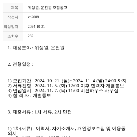
제목
위생원, 운전원 모집공고
작성자
vh2009
작성일자
2024-10-21
조회수
282
1.
채용분야
:
위생원
,
운전원
2.
전형일정
:
1)
모집기간
: 2024. 10. 21. (
월
)~ 2024. 11. 4.(
월
) 24:00
까지
2)
서류전형
: 2024. 11. 5. (
화
) 12:00
이후 합격자 개별통보
3)
면접일시
: 2024. 11. 7. (
목
) 11:00
비젼하우스 사무실
4)
합 격 자
:
개별통보
3.
제출서류
: 1
차 서류
, 2
차 면접
1) 1
차
(
서류
) :
이력서
,
자기소개서
,
개인정보수집 및 이용동
의서