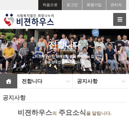
처음으로
로그인
회원가입
관리자
전합니다
비젼하우스는 장애인의 꿈을 키워주는 집
중증장애인거주시설입니다.
전합니다
공지사항
공지사항
비젼하우스
주요소식
의
을 알립니다.