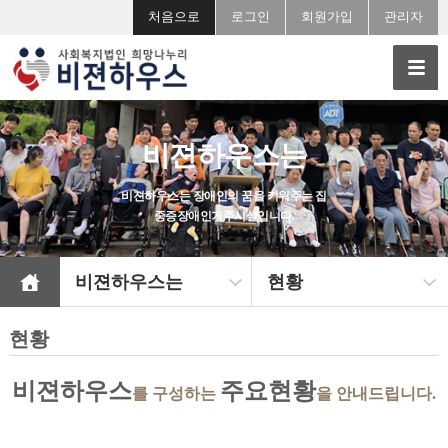
처음으로
로그인
회원가입
관리자
비젼하우스는
비젼하우스는 장애인의 꿈을 키워주는 집
중증장애인거주시설입니다.
비젼하우스는
현황
현황
비젼하우스
주요현황
를 구성하는
을 안내드립니다.